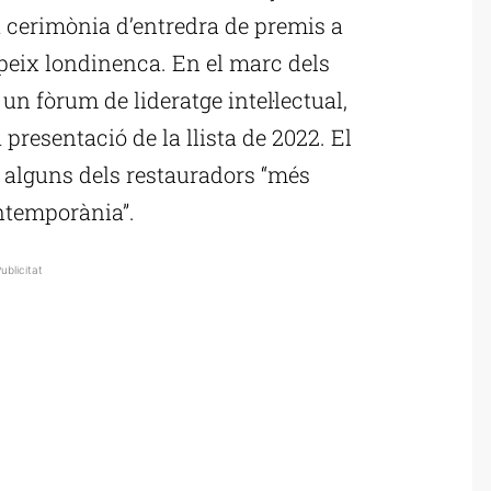
 cerimònia d’entredra de premis a
e peix londinenca. En el marc dels
 un fòrum de lideratge intel·lectual,
presentació de la llista de 2022. El
 alguns dels restauradors “més
ontemporània”.
ublicitat