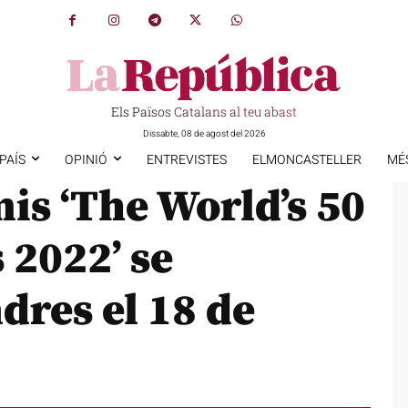
Els Països Catalans al teu abast
Dissabte, 08 de agost del 2026
PAÍS
OPINIÓ
ENTREVISTES
ELMONCASTELLER
MÉ
mis ‘The World’s 50
 2022’ se
dres el 18 de