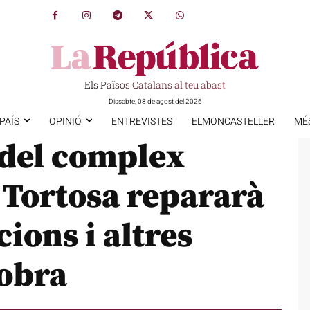
Els Països Catalans al teu abast
Dissabte, 08 de agost del 2026
PAÍS
OPINIÓ
ENTREVISTES
ELMONCASTELLER
MÉ
 del complex
 Tortosa repararà
cions i altres
’obra