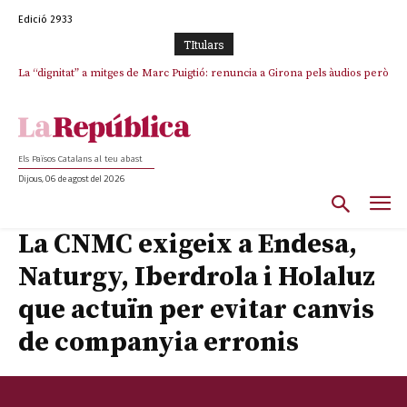
Edició 2933
TItulars
La “dignitat” a mitges de Marc Puigtió: renuncia a Girona pels àudios però
Junts exigeix que Catalunya quedi “fora” del repartiment dels menors
s’aferra als càrrecs remunerats de Sant Julià i el Consell Comarcal
migrants de Ceuta
Els Països Catalans al teu abast
Dijous, 06 de agost del 2026
La CNMC exigeix a Endesa,
Naturgy, Iberdrola i Holaluz
que actuïn per evitar canvis
de companyia erronis