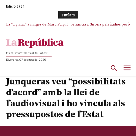
Edició 2934
TItulars
La “dignitat” a mitges de Marc Puigtió: renuncia a Girona pels àudios però
s’aferra als càrrecs remunerats de Sant Julià i el Consell Comarcal
Els Països Catalans al teu abast
Divendres, 07 de agost del 2026
Junqueras veu “possibilitats
d’acord” amb la llei de
l’audiovisual i ho vincula als
pressupostos de l’Estat