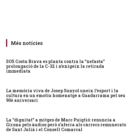
Més notícies
SOS Costa Brava es planta contra la “nefasta”
prolongació de la C-32 i n’exigeix la retirada
immediata
La memòria viva de Josep Sunyol uneix l’esport i la
cultura en un emotiu homenatge a Guadarrama pel seu
90è aniversari
La “dignitat” a mitges de Marc Puigtió: renuncia a
Girona pels àudios però s’aferra als càrrecs remunerats
de Sant Julià i el Consell Comarcal