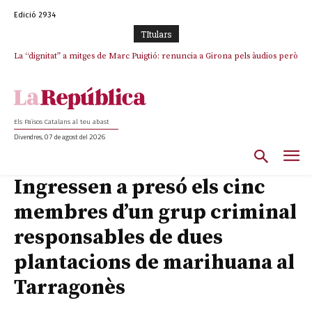
Edició 2934
TItulars
La “dignitat” a mitges de Marc Puigtió: renuncia a Girona pels àudios però
Junts exigeix que Catalunya quedi “fora” del repartiment dels menors
s’aferra als càrrecs remunerats de Sant Julià i el Consell Comarcal
migrants de Ceuta
Els Països Catalans al teu abast
Divendres, 07 de agost del 2026
Ingressen a presó els cinc
membres d’un grup criminal
responsables de dues
plantacions de marihuana al
Tarragonès