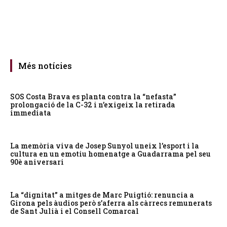
Més notícies
SOS Costa Brava es planta contra la “nefasta”
prolongació de la C-32 i n’exigeix la retirada
immediata
La memòria viva de Josep Sunyol uneix l’esport i la
cultura en un emotiu homenatge a Guadarrama pel seu
90è aniversari
La “dignitat” a mitges de Marc Puigtió: renuncia a
Girona pels àudios però s’aferra als càrrecs remunerats
de Sant Julià i el Consell Comarcal