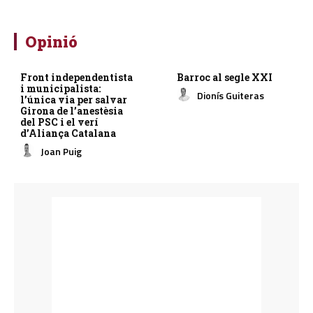
Opinió
Front independentista
Barroc al segle XXI
i municipalista:
Dionís Guiteras
l’única via per salvar
Girona de l’anestèsia
del PSC i el verí
d’Aliança Catalana
Joan Puig