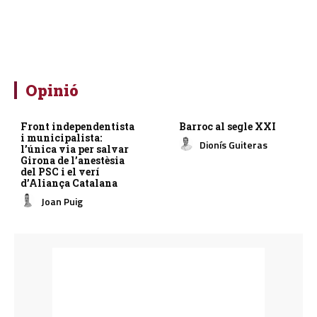
Opinió
Front independentista
Barroc al segle XXI
i municipalista:
Dionís Guiteras
l’única via per salvar
Girona de l’anestèsia
del PSC i el verí
d’Aliança Catalana
Joan Puig