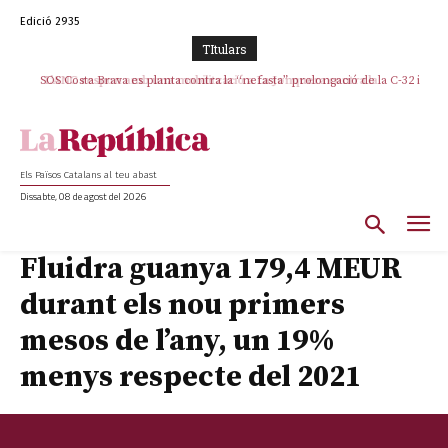
Edició 2935
TItulars
SOS Costa Brava es planta contra la “nefasta” prolongació de la C-32 i
n’exigeix la retirada immediata
Els Països Catalans al teu abast
Dissabte, 08 de agost del 2026
Fluidra guanya 179,4 MEUR
durant els nou primers
mesos de l’any, un 19%
menys respecte del 2021