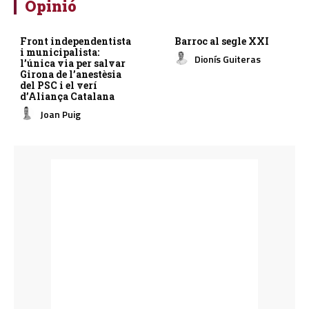
Opinió
Front independentista
Barroc al segle XXI
i municipalista:
Dionís Guiteras
l’única via per salvar
Girona de l’anestèsia
del PSC i el verí
d’Aliança Catalana
Joan Puig