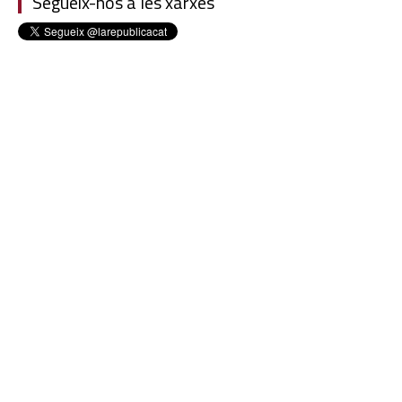
Segueix-nos a les xarxes