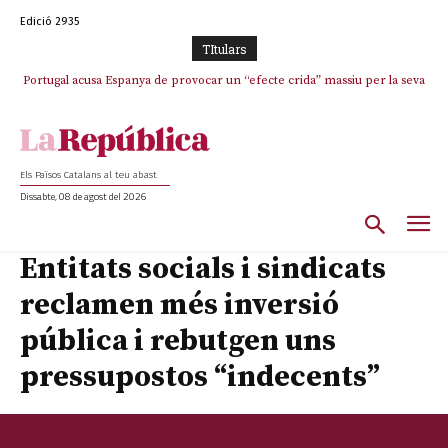
Edició 2935
TItulars
Portugal acusa Espanya de provocar un “efecte crida” massiu per la seva
El col·lapse de l’operació de Marc Puigtió a Girona: desbandada de
l’oportunisme i fracàs de ‘Militància Decidim’
“manca de regulació” migratòria
Els Països Catalans al teu abast
Dissabte, 08 de agost del 2026
Entitats socials i sindicats
reclamen més inversió
pública i rebutgen uns
pressupostos “indecents”