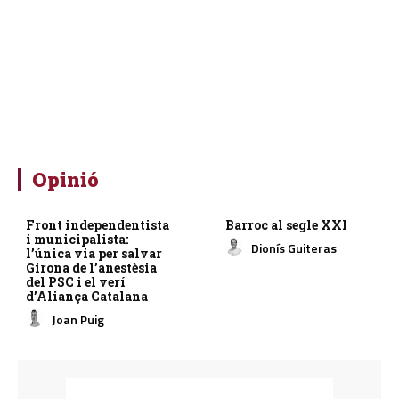
Opinió
Front independentista
Barroc al segle XXI
i municipalista:
Dionís Guiteras
l’única via per salvar
Girona de l’anestèsia
del PSC i el verí
d’Aliança Catalana
Joan Puig