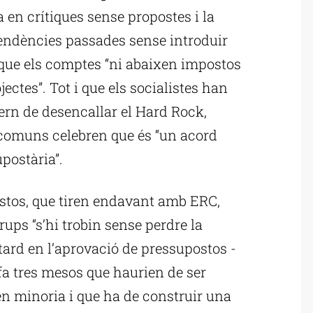
la en crítiques sense propostes i la
endències passades sense introduir
 que els comptes “ni abaixen impostos
ctes”. Tot i que els socialistes han
rn de desencallar el Hard Rock,
s comuns celebren que és “un acord
postària”.
stos, que tiren endavant amb ERC,
rups “s’hi trobin sense perdre la
retard en l’aprovació de pressupostos -
fa tres mesos que haurien de ser
 en minoria i que ha de construir una