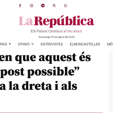
Els Països Catalans al teu abast
Diumenge, 09 de agost del 2026
PAÍS
OPINIÓ
ENTREVISTES
ELMONCASTELLER
MÉ
en que aquest és
upost possible”
 la dreta i als