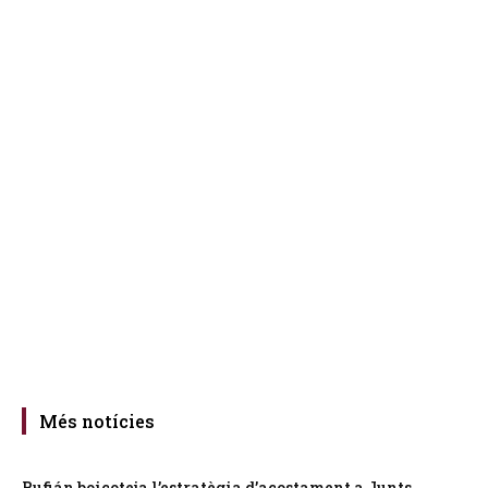
Més notícies
Rufián boicoteja l’estratègia d’acostament a Junts