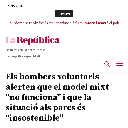
Edició 2936
TItulars
Puigdemont reivindica la transparència del seu retorn i manté el pols
Portugal acusa Espanya de provocar un “efecte crida” massiu per la seva
ferm per la plena llibertat dels encausats
“manca de regulació” migratòria
Els Països Catalans al teu abast
Diumenge, 09 de agost del 2026
Els bombers voluntaris
alerten que el model mixt
“no funciona” i que la
situació als parcs és
“insostenible”