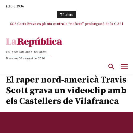
Edició 2934
TItulars
SOS Costa Brava es planta contra la “nefasta” prolongació de la C-32 i
n’exigeix la retirada immediata
Els Països Catalans al teu abast
Divendres, 07 de agost del 2026
El raper nord-americà Travis
Scott grava un videoclip amb
els Castellers de Vilafranca