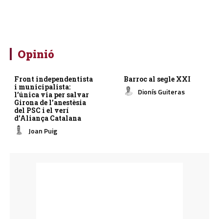
Opinió
Front independentista
Barroc al segle XXI
i municipalista:
Dionís Guiteras
l’única via per salvar
Girona de l’anestèsia
del PSC i el verí
d’Aliança Catalana
Joan Puig