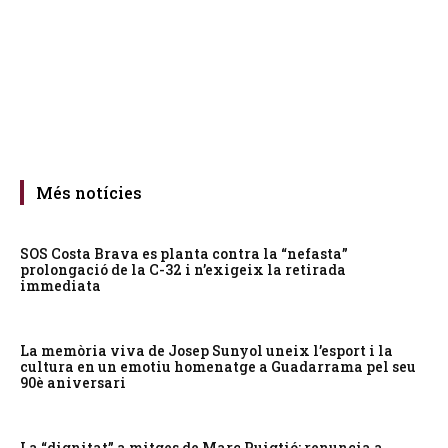
Més notícies
SOS Costa Brava es planta contra la “nefasta”
prolongació de la C-32 i n’exigeix la retirada
immediata
La memòria viva de Josep Sunyol uneix l’esport i la
cultura en un emotiu homenatge a Guadarrama pel seu
90è aniversari
La “dignitat” a mitges de Marc Puigtió: renuncia a