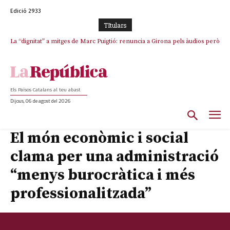
Edició 2933
TItulars
La “dignitat” a mitges de Marc Puigtió: renuncia a Girona pels àudios però
Junts exigeix que Catalunya quedi “fora” del repartiment dels menors
s’aferra als càrrecs remunerats de Sant Julià i el Consell Comarcal
migrants de Ceuta
Els Països Catalans al teu abast
Dijous, 06 de agost del 2026
El món econòmic i social
clama per una administració
“menys burocràtica i més
professionalitzada”