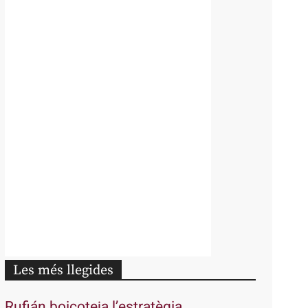
Les més llegides
Rufián boicoteja l’estratègia