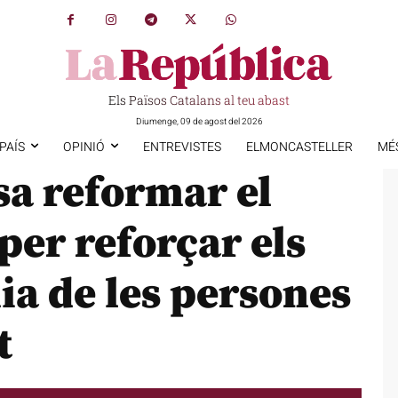
Els Països Catalans al teu abast
Diumenge, 09 de agost del 2026
PAÍS
OPINIÓ
ENTREVISTES
ELMONCASTELLER
MÉ
sa reformar el
 per reforçar els
mia de les persones
t