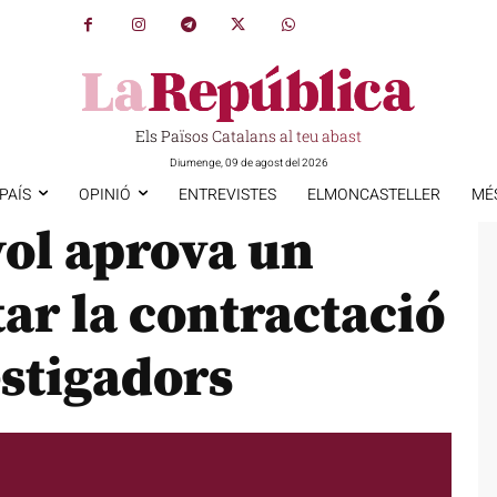
Els Països Catalans al teu abast
Diumenge, 09 de agost del 2026
PAÍS
OPINIÓ
ENTREVISTES
ELMONCASTELLER
MÉ
yol aprova un
tar la contractació
estigadors