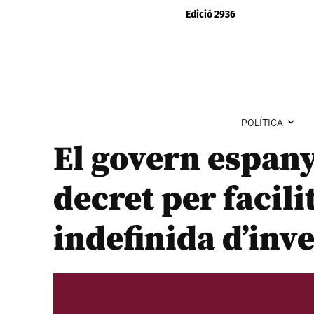
Edició 2936
POLÍTICA
El govern espan
decret per facili
indefinida d’inv