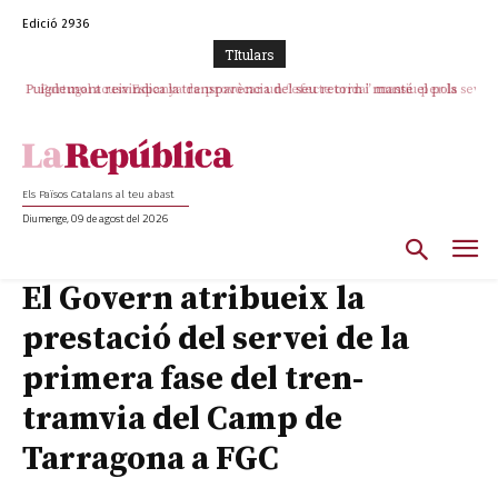
Edició 2936
TItulars
Puigdemont reivindica la transparència del seu retorn i manté el pols
Portugal acusa Espanya de provocar un “efecte crida” massiu per la seva
ferm per la plena llibertat dels encausats
“manca de regulació” migratòria
Els Països Catalans al teu abast
Diumenge, 09 de agost del 2026
El Govern atribueix la
prestació del servei de la
primera fase del tren-
tramvia del Camp de
Tarragona a FGC