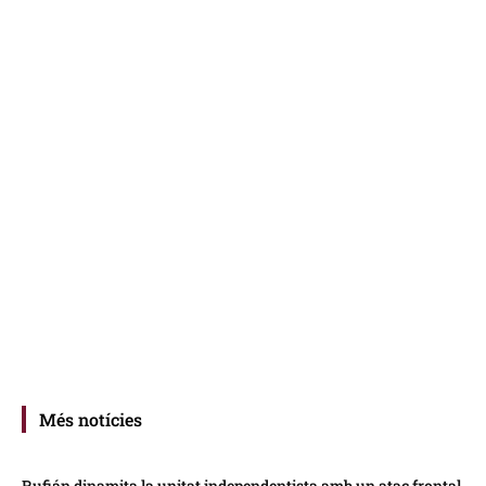
Més notícies
Rufián dinamita la unitat independentista amb un atac frontal