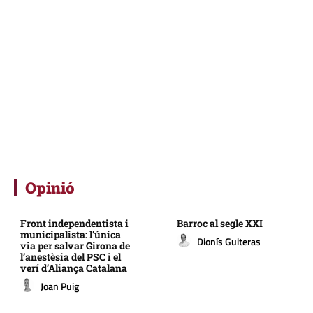
Opinió
Front independentista i
Barroc al segle XXI
municipalista: l’única
Dionís Guiteras
via per salvar Girona de
l’anestèsia del PSC i el
verí d’Aliança Catalana
Joan Puig