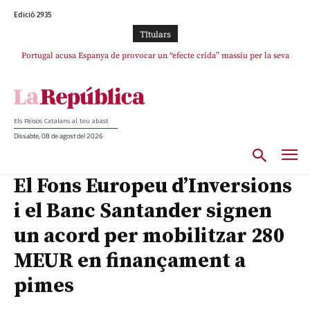
Edició 2935
TItulars
Portugal acusa Espanya de provocar un “efecte crida” massiu per la seva
“manca de regulació” migratòria
Els Països Catalans al teu abast
Dissabte, 08 de agost del 2026
El Fons Europeu d’Inversions
i el Banc Santander signen
un acord per mobilitzar 280
MEUR en finançament a
pimes