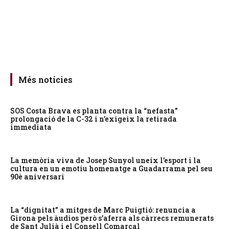
Més notícies
SOS Costa Brava es planta contra la “nefasta”
prolongació de la C-32 i n’exigeix la retirada
immediata
La memòria viva de Josep Sunyol uneix l’esport i la
cultura en un emotiu homenatge a Guadarrama pel seu
90è aniversari
La “dignitat” a mitges de Marc Puigtió: renuncia a
Girona pels àudios però s’aferra als càrrecs remunerats
de Sant Julià i el Consell Comarcal