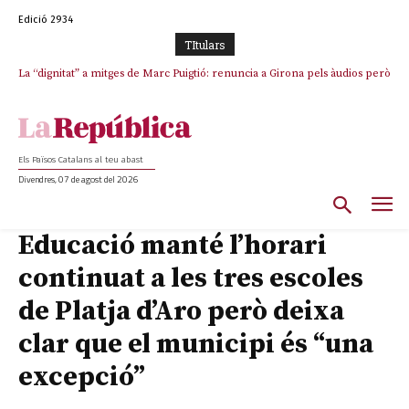
Edició 2934
TItulars
La “dignitat” a mitges de Marc Puigtió: renuncia a Girona pels àudios però
Junts exigeix que Catalunya quedi “fora” del repartiment dels menors
s’aferra als càrrecs remunerats de Sant Julià i el Consell Comarcal
migrants de Ceuta
Els Països Catalans al teu abast
Divendres, 07 de agost del 2026
Educació manté l’horari
continuat a les tres escoles
de Platja d’Aro però deixa
clar que el municipi és “una
excepció”