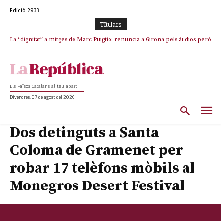
Edició 2933
TItulars
La “dignitat” a mitges de Marc Puigtió: renuncia a Girona pels àudios però
s’aferra als càrrecs remunerats de Sant Julià i el Consell Comarcal
Els Països Catalans al teu abast
Divendres, 07 de agost del 2026
Dos detinguts a Santa
Coloma de Gramenet per
robar 17 telèfons mòbils al
Monegros Desert Festival