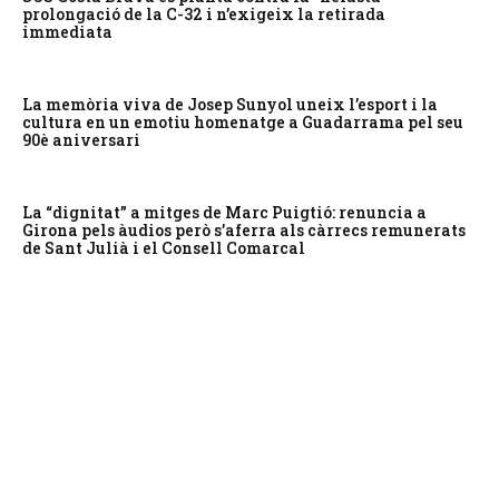
prolongació de la C-32 i n’exigeix la retirada
immediata
La memòria viva de Josep Sunyol uneix l’esport i la
cultura en un emotiu homenatge a Guadarrama pel seu
90è aniversari
La “dignitat” a mitges de Marc Puigtió: renuncia a
Girona pels àudios però s’aferra als càrrecs remunerats
de Sant Julià i el Consell Comarcal