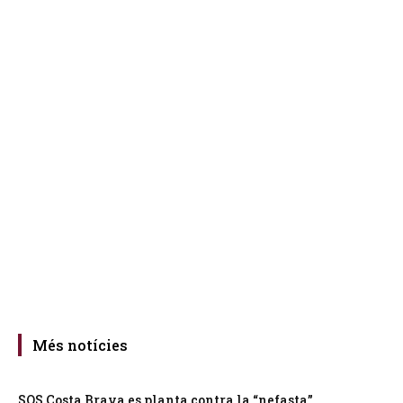
Més notícies
SOS Costa Brava es planta contra la “nefasta”