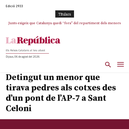
Edició 2933
TItulars
Junts exigeix que Catalunya quedi “fora” del repartiment dels menors
Junqueras demana a l’Estat que assumeixi “responsabilitats” pel “drama
humà” a Ceuta i avança que Catalunya haurà de continuar acollint
migrants de Ceuta
menors
Els Països Catalans al teu abast
Dijous, 06 de agost del 2026
Detingut un menor que
tirava pedres als cotxes des
d’un pont de l’AP-7 a Sant
Celoni