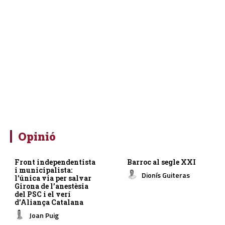
Opinió
Front independentista
Barroc al segle XXI
i municipalista:
Dionís Guiteras
l’única via per salvar
Girona de l’anestèsia
del PSC i el verí
d’Aliança Catalana
Joan Puig