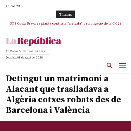
Edició 2935
TItulars
SOS Costa Brava es planta contra la “nefasta” prolongació de la C-32 i
n’exigeix la retirada immediata
Els Països Catalans al teu abast
Dissabte, 08 de agost del 2026
Detingut un matrimoni a
Alacant que traslladava a
Algèria cotxes robats des de
Barcelona i València