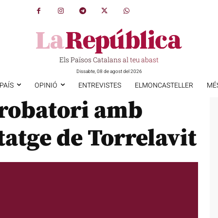
Els Països Catalans al teu abast
Dissabte, 08 de agost del 2026
PAÍS
OPINIÓ
ENTREVISTES
ELMONCASTELLER
MÉ
 robatori amb
tatge de Torrelavit