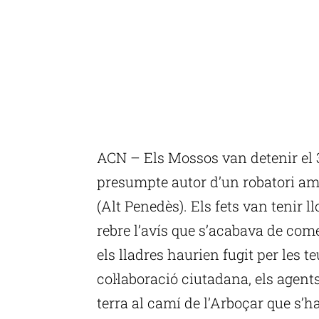
ACN – Els Mossos van detenir el 
presumpte autor d’un robatori amb
(Alt Penedès). Els fets van tenir 
rebre l’avís que s’acabava de come
els lladres haurien fugit per les t
col·laboració ciutadana, els agent
terra al camí de l’Arboçar que s’ha