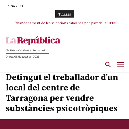
Edició 2933
TItulars
L’abandonament de les seleccions catalanes per part de la UFEC
espanyolitza l’esport del país
Els Països Catalans al teu abast
Dijous, 06 de agost del 2026
Detingut el treballador d’un
local del centre de
Tarragona per vendre
substàncies psicotròpiques