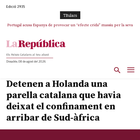
Edició 2935
TItulars
Portugal acusa Espanya de provocar un “efecte crida” massiu per la seva
El col·lapse de l’operació de Marc Puigtió a Girona: desbandada de
l’oportunisme i fracàs de ‘Militància Decidim’
“manca de regulació” migratòria
Els Països Catalans al teu abast
Dissabte, 08 de agost del 2026
Detenen a Holanda una
parella catalana que havia
deixat el confinament en
arribar de Sud-àfrica