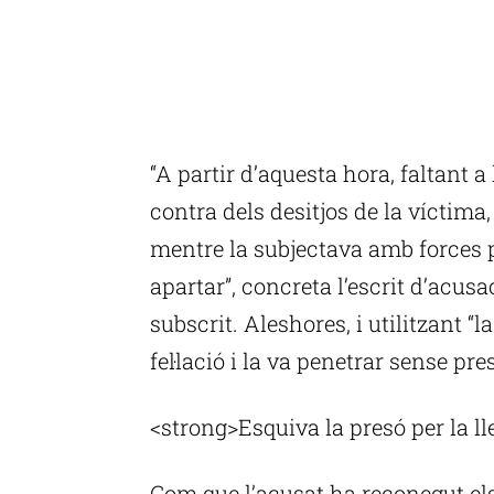
“A partir d’aquesta hora, faltant a
contra dels desitjos de la víctima, 
mentre la subjectava amb forces 
apartar”, concreta l’escrit d’acusa
subscrit. Aleshores, i utilitzant “la
fel·lació i la va penetrar sense pre
<strong>Esquiva la presó per la llei
Com que l’acusat ha reconegut els f