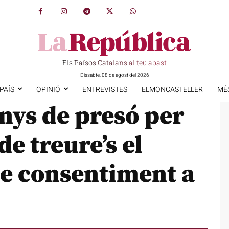
Els Països Catalans al teu abast
Dissabte, 08 de agost del 2026
PAÍS
OPINIÓ
ENTREVISTES
ELMONCASTELLER
MÉ
nys de presó per
de treure’s el
se consentiment a