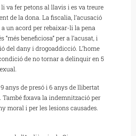
 li va fer petons al llavis i es va treure
nt de la dona. La fiscalia, l’acusació
t a un acord per rebaixar-li la pena
e és “més beneficiosa” per a l’acusat, i
ió del dany i drogoaddicció. L’home
condició de no tornar a delinquir en 5
exual.
 9 anys de presó i 6 anys de llibertat
ió. També fixava la indemnització per
ny moral i per les lesions causades.
ublicitat