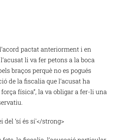
 l’acord pactat anteriorment i en
l’acusat li va fer petons a la boca
pels braços perquè no es pogués
ció de la fiscalia que l’acusat ha
 força física”, la va obligar a fer-li una
servatiu.
 del ‘sí és sí'</strong>
ets, la fiscalia, l’acusació particular