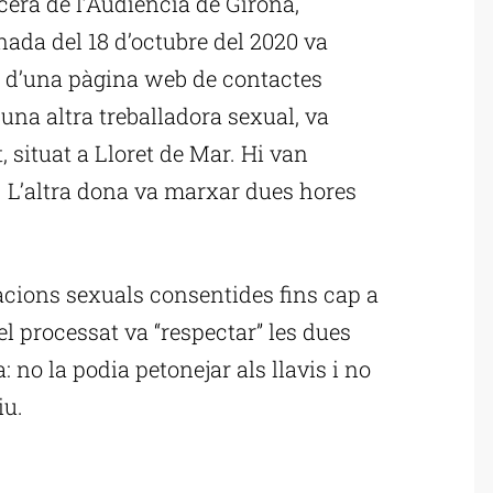
rcera de l’Audiència de Girona,
nada del 18 d’octubre del 2020 va
s d’una pàgina web de contactes
na altra treballadora sexual, va
, situat a Lloret de Mar. Hi van
a. L’altra dona va marxar dues hores
lacions sexuals consentides fins cap a
el processat va “respectar” les dues
 no la podia petonejar als llavis i no
iu.