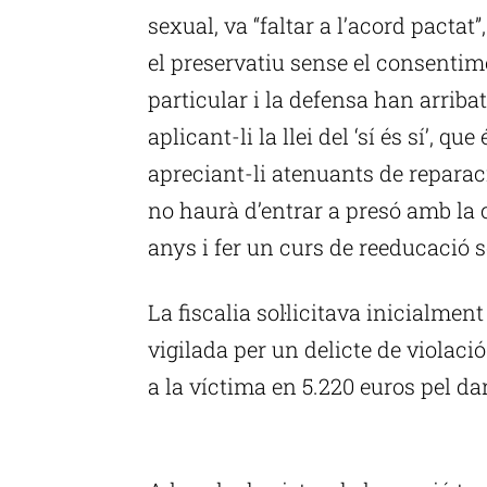
sexual, va “faltar a l’acord pactat”,
el preservatiu sense el consentime
particular i la defensa han arriba
aplicant-li la llei del ‘sí és sí’, qu
apreciant-li atenuants de reparac
no haurà d’entrar a presó amb la 
anys i fer un curs de reeducació s
La fiscalia sol·licitava inicialment
vigilada per un delicte de violac
a la víctima en 5.220 euros pel da
P