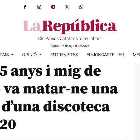
Els Països Catalans al teu abast
Dijous, 06 de agost del 2026
PAÍS
OPINIÓ
ENTREVISTES
ELMONCASTELLER
MÉ
 anys i mig de
e va matar-ne una
a d’una discoteca
020