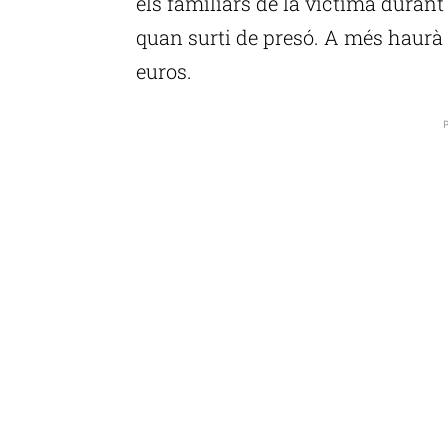
els familiars de la víctima durant 
quan surti de presó. A més haurà
euros.
P