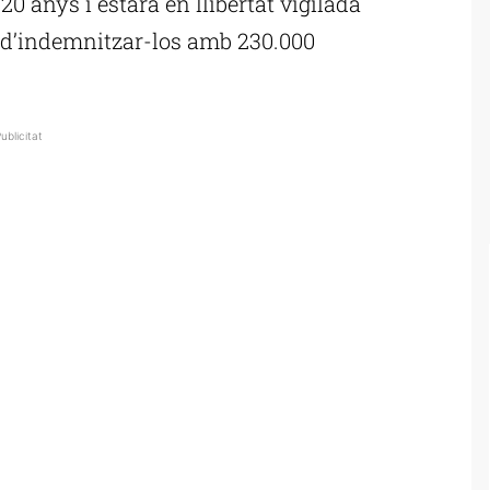
20 anys i estarà en llibertat vigilada
 d’indemnitzar-los amb 230.000
ublicitat