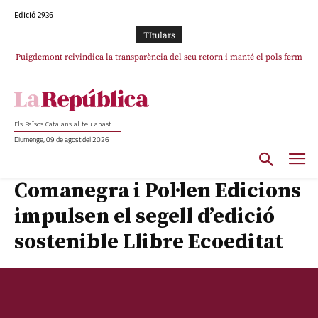
Edició 2936
TItulars
Puigdemont reivindica la transparència del seu retorn i manté el pols ferm
per la plena llibertat dels encausats
Els Països Catalans al teu abast
Diumenge, 09 de agost del 2026
Comanegra i Pol·len Edicions
impulsen el segell d’edició
sostenible Llibre Ecoeditat