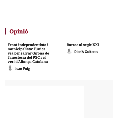
Opinió
Front independentista i
Barroc al segle XXI
municipalista: l’única
Dionís Guiteras
via per salvar Girona de
l’anestèsia del PSC i el
verí d’Aliança Catalana
Joan Puig