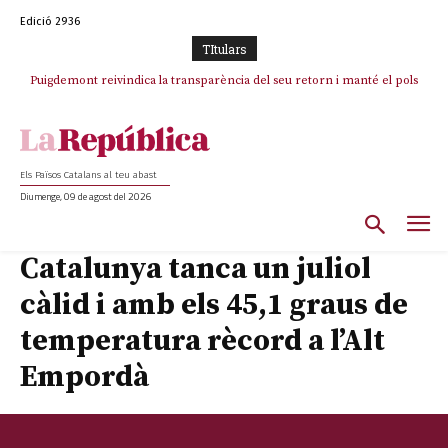
Edició 2936
TItulars
Puigdemont reivindica la transparència del seu retorn i manté el pols
Portugal acusa Espanya de provocar un “efecte crida” massiu per la seva
ferm per la plena llibertat dels encausats
“manca de regulació” migratòria
Els Països Catalans al teu abast
Diumenge, 09 de agost del 2026
Catalunya tanca un juliol
càlid i amb els 45,1 graus de
temperatura rècord a l’Alt
Empordà