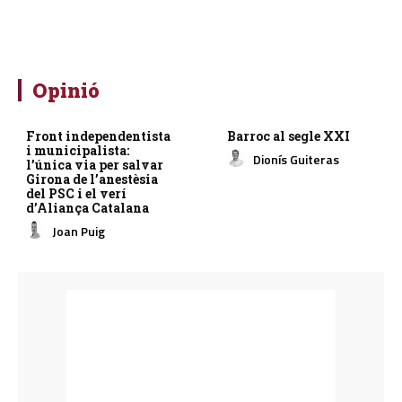
Opinió
Front independentista
Barroc al segle XXI
i municipalista:
Dionís Guiteras
l’única via per salvar
Girona de l’anestèsia
del PSC i el verí
d’Aliança Catalana
Joan Puig