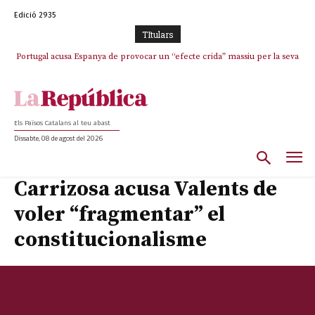
Edició 2935
TItulars
Portugal acusa Espanya de provocar un “efecte crida” massiu per la seva
El col·lapse de l’operació de Marc Puigtió a Girona: desbandada de
l’oportunisme i fracàs de ‘Militància Decidim’
“manca de regulació” migratòria
Els Països Catalans al teu abast
Dissabte, 08 de agost del 2026
Carrizosa acusa Valents de
voler “fragmentar” el
constitucionalisme