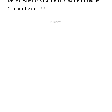
De fet, Valents s’ha nodrit d’exmembres de
Cs i també del PP.
Publicitat