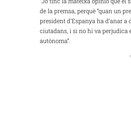
“Jo tinc la mateixa opinió que el 
de la premsa, perquè “quan un pr
president d’Espanya ha d’anar a d
ciutadans, i si no hi va perjudica
autònoma”.
P