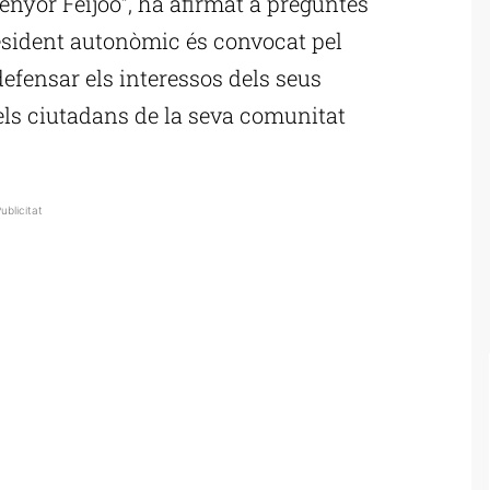
senyor Feijóo”, ha afirmat a preguntes
esident autonòmic és convocat pel
efensar els interessos dels seus
 els ciutadans de la seva comunitat
ublicitat