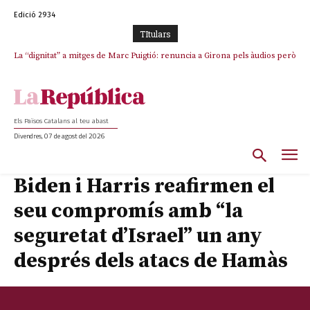
Edició 2934
TItulars
La “dignitat” a mitges de Marc Puigtió: renuncia a Girona pels àudios però
s’aferra als càrrecs remunerats de Sant Julià i el Consell Comarcal
Els Països Catalans al teu abast
Divendres, 07 de agost del 2026
Biden i Harris reafirmen el
seu compromís amb “la
seguretat d’Israel” un any
després dels atacs de Hamàs