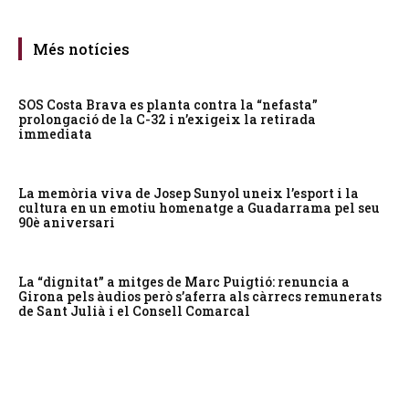
Més notícies
SOS Costa Brava es planta contra la “nefasta”
prolongació de la C-32 i n’exigeix la retirada
immediata
La memòria viva de Josep Sunyol uneix l’esport i la
cultura en un emotiu homenatge a Guadarrama pel seu
90è aniversari
La “dignitat” a mitges de Marc Puigtió: renuncia a
Girona pels àudios però s’aferra als càrrecs remunerats
de Sant Julià i el Consell Comarcal