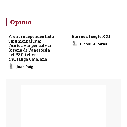
Opinió
Front independentista
Barroc al segle XXI
i municipalista:
Dionís Guiteras
l’única via per salvar
Girona de l’anestèsia
del PSC i el verí
d’Aliança Catalana
Joan Puig