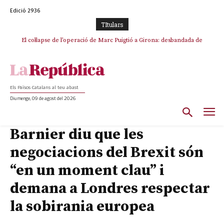
Edició 2936
TItulars
El col·lapse de l’operació de Marc Puigtió a Girona: desbandada de
l’oportunisme i fracàs de ‘Militància Decidim’
Els Països Catalans al teu abast
Diumenge, 09 de agost del 2026
Barnier diu que les
negociacions del Brexit són
“en un moment clau” i
demana a Londres respectar
la sobirania europea