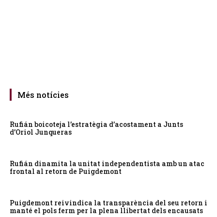
Més notícies
Rufián boicoteja l’estratègia d’acostament a Junts
d’Oriol Junqueras
Rufián dinamita la unitat independentista amb un atac
frontal al retorn de Puigdemont
Puigdemont reivindica la transparència del seu retorn i
manté el pols ferm per la plena llibertat dels encausats