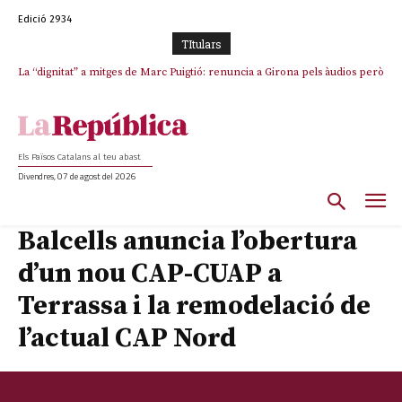
Edició 2934
TItulars
La “dignitat” a mitges de Marc Puigtió: renuncia a Girona pels àudios però
Junts exigeix que Catalunya quedi “fora” del repartiment dels menors
s’aferra als càrrecs remunerats de Sant Julià i el Consell Comarcal
migrants de Ceuta
Els Països Catalans al teu abast
Divendres, 07 de agost del 2026
Balcells anuncia l’obertura
d’un nou CAP-CUAP a
Terrassa i la remodelació de
l’actual CAP Nord