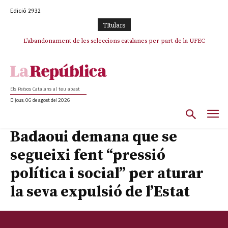
Edició 2932
TItulars
TV3 perd el lideratge després de 23 mesos: Una deriva sense continguts i
L’abandonament de les seleccions catalanes per part de la UFEC
en clau espanyola deixa el canal a mans de TVE
espanyolitza l’esport del país
Els Països Catalans al teu abast
Dijous, 06 de agost del 2026
Badaoui demana que se
segueixi fent “pressió
política i social” per aturar
la seva expulsió de l’Estat