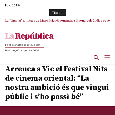
Edició 2934
TItulars
La “dignitat” a mitges de Marc Puigtió: renuncia a Girona pels àudios però
s’aferra als càrrecs remunerats de Sant Julià i el Consell Comarcal
Els Països Catalans al teu abast
Divendres, 07 de agost del 2026
Arrenca a Vic el Festival Nits
de cinema oriental: “La
nostra ambició és que vingui
públic i s’ho passi bé”