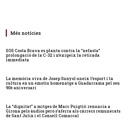
Més notícies
SOS Costa Brava es planta contra la “nefasta”
prolongació de la C-32 i n’exigeix la retirada
immediata
La memòria viva de Josep Sunyol uneix l’esport i la
cultura en un emotiu homenatge a Guadarrama pel seu
90è aniversari
La “dignitat” a mitges de Marc Puigtió: renuncia a
Girona pels àudios però s’aferra als càrrecs remunerats
de Sant Julià i el Consell Comarcal