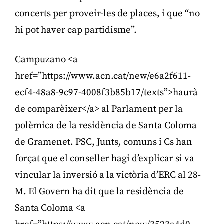
concerts per proveir-les de places, i que “no
hi pot haver cap partidisme”.
Campuzano <a
href=”https://www.acn.cat/new/e6a2f611-
ecf4-48a8-9c97-4008f3b85b17/texts”>haurà
de comparèixer</a> al Parlament per la
polèmica de la residència de Santa Coloma
de Gramenet. PSC, Junts, comuns i Cs han
forçat que el conseller hagi d’explicar si va
vincular la inversió a la victòria d’ERC al 28-
M. El Govern ha dit que la residència de
Santa Coloma <a