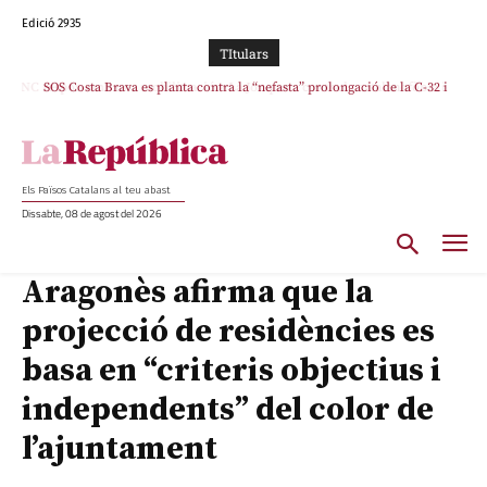
Edició 2935
TItulars
SOS Costa Brava es planta contra la “nefasta” prolongació de la C-32 i
n’exigeix la retirada immediata
Els Països Catalans al teu abast
Dissabte, 08 de agost del 2026
Aragonès afirma que la
projecció de residències es
basa en “criteris objectius i
independents” del color de
l’ajuntament