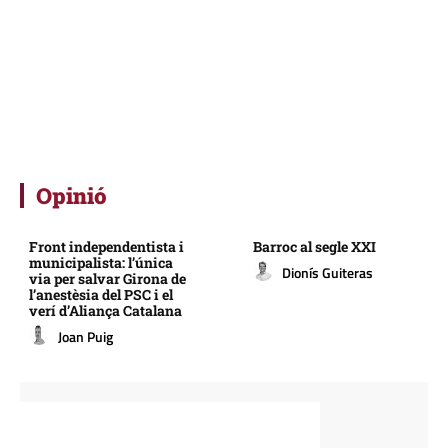
Opinió
Front independentista i
Barroc al segle XXI
municipalista: l’única
Dionís Guiteras
via per salvar Girona de
l’anestèsia del PSC i el
verí d’Aliança Catalana
Joan Puig