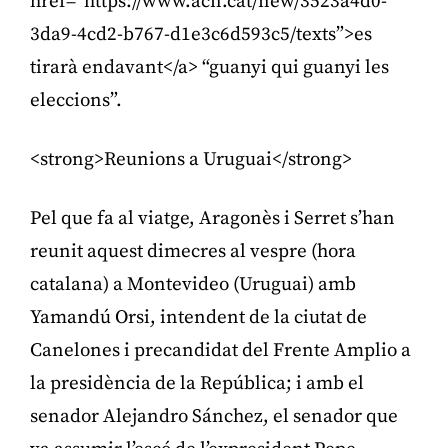
href=”https://www.acn.cat/new/3523a4d0-
3da9-4cd2-b767-d1e3c6d593c5/texts”>es
tirarà endavant</a> “guanyi qui guanyi les
eleccions”.
<strong>Reunions a Uruguai</strong>
Pel que fa al viatge, Aragonès i Serret s’han
reunit aquest dimecres al vespre (hora
catalana) a Montevideo (Uruguai) amb
Yamandú Orsi, intendent de la ciutat de
Canelones i precandidat del Frente Amplio a
la presidència de la República; i amb el
senador Alejandro Sánchez, el senador que