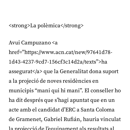
Publicitat
<strong>La polèmica</strong>
Avui Campuzano <a
href=”https://www.acn.cat/new/97641d78-
1d43-4237-9cd7-156cf3c14d2a/texts”>ha
assegurat</a> que la Generalitat dona suport
a la projeció de noves residències en
municipis “mani qui hi mani”. El conseller ho
ha dit després que s’hagi apuntat que en un
acte amb el candidat d’ERC a Santa Coloma
de Gramenet, Gabriel Rufián, hauria vinculat
la projecció de l’equipament als resultats al