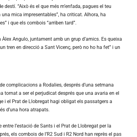
ó de destí. “Això és el que més m’enfada, pagues el teu
n una mica impresentables”, ha criticat. Alhora, ha
es” i que els combois “arriben tard”.
 Àlex Angulo, juntament amb un grup d’amics. Es queixa
n tren en direcció a Sant Vicenç, però no ho ha fet” i un
 de complicacions a Rodalies, després d’una setmana
ha tornat a ser el perjudicat després que una avaria en el
e i el Prat de Llobregat hagi obligat els passatgers a
més d’una hora atrapats.
 entre l’estació de Sants i el Prat de Llobregat per la
sprés, els combois de l’R2 Sud i R2 Nord han reprès el pas