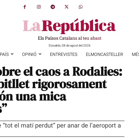
Els Països Catalans al teu abast
Dissabte, 08 de agost del 2026
PAÍS
OPINIÓ
ENTREVISTES
ELMONCASTELLER
MÉ
bre el caos a Rodalies:
bitllet rigorosament
 són una mica
s”
 “tot el matí perdut” per anar de l’aeroport a