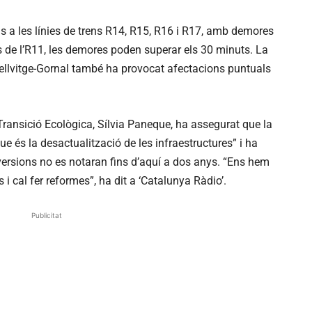
s a les línies de trens R14, R15, R16 i R17, amb demores
 de l’R11, les demores poden superar els 30 minuts. La
Bellvitge-Gornal també ha provocat afectacions puntuals
i Transició Ecològica, Sílvia Paneque, ha assegurat que la
e és la desactualització de les infraestructures” i ha
nversions no es notaran fins d’aquí a dos anys. “Ens hem
i cal fer reformes”, ha dit a ‘Catalunya Ràdio’.
Publicitat