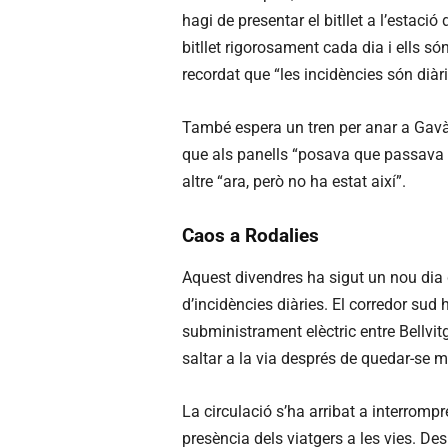
hagi de presentar el bitllet a l’estaci
bitllet rigorosament cada dia i ells só
recordat que “les incidències són diàri
També espera un tren per anar a Gavà
que als panells “posava que passava u
altre “ara, però no ha estat així”.
Caos a Rodalies
Aquest divendres ha sigut un nou dia
d’incidències diàries. El corredor sud 
subministrament elèctric entre Bellvitg
saltar a la via després de quedar-se 
La circulació s’ha arribat a interrompre
presència dels viatgers a les vies. De