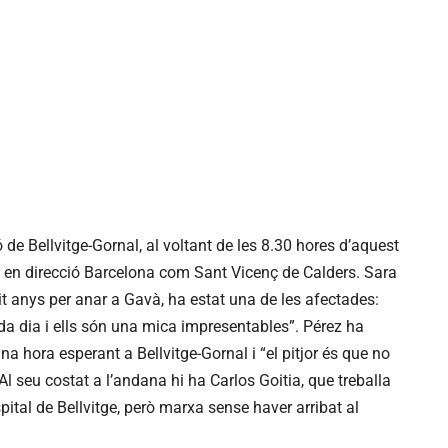
ó de Bellvitge-Gornal, al voltant de les 8.30 hores d’aquest
ant en direcció Barcelona com Sant Vicenç de Calders. Sara
it anys per anar a Gavà, ha estat una de les afectades:
da dia i ells són una mica impresentables”. Pérez ha
 hora esperant a Bellvitge-Gornal i “el pitjor és que no
Al seu costat a l’andana hi ha Carlos Goitia, que treballa
spital de Bellvitge, però marxa sense haver arribat al