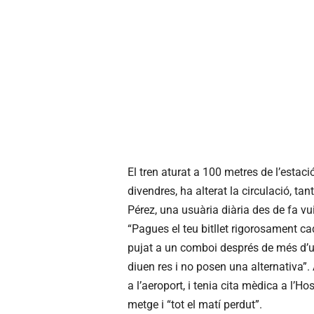
El tren aturat a 100 metres de l’estaci
divendres, ha alterat la circulació, t
Pérez, una usuària diària des de fa vu
“Pagues el teu bitllet rigorosament ca
pujat a un comboi després de més d’una
diuen res i no posen una alternativa”. 
a l’aeroport, i tenia cita mèdica a l’Ho
metge i “tot el matí perdut”.