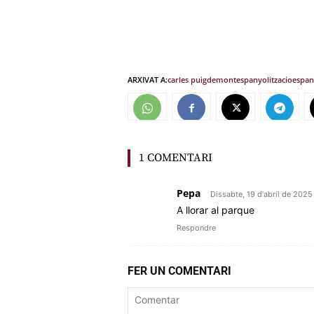
ARXIVAT A:
carles puigdemont
espanyolitzacio
espan
1 COMENTARI
Pepa
Dissabte, 19 d'abril de 2025
A llorar al parque
Respondre
FER UN COMENTARI