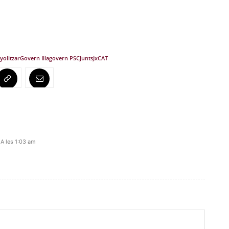
yolitzar
Govern Illa
govern PSC
Junts
JxCAT
 A les 1:03 am