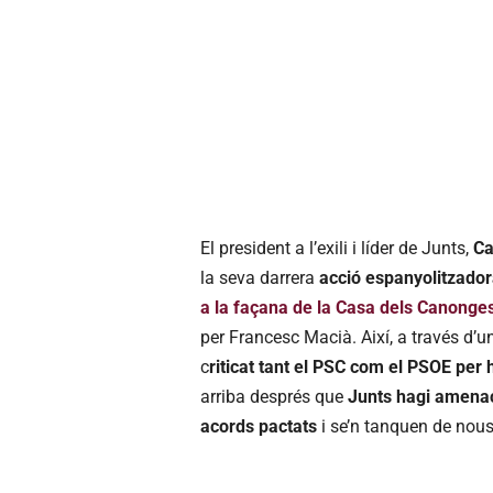
El president a l’exili i líder de Junts,
Ca
la seva darrera
acció espanyolitzado
a la façana de la Casa dels Canonges
per Francesc Macià. Així, a través d’u
c
riticat tant el PSC com el PSOE per 
arriba després que
Junts hagi amenaça
acords pactats
i se’n tanquen de nous