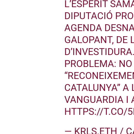
L’ESPERIT SA
DIPUTACIÓ PRO
AGENDA DESNA
GALOPANT, DE 
D’INVESTIDURA.
PROBLEMA: NO 
“RECONEIXEME
CATALUNYA” A 
VANGUARDIA I
HTTPS://T.CO
— KRLS.ETH / 