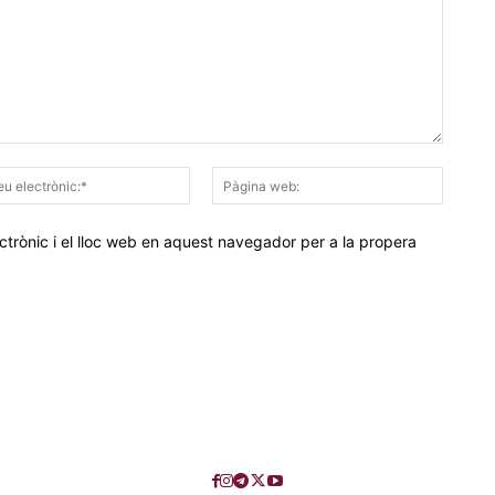
Correu
Pàgina
electrònic:*
web:
trònic i el lloc web en aquest navegador per a la propera