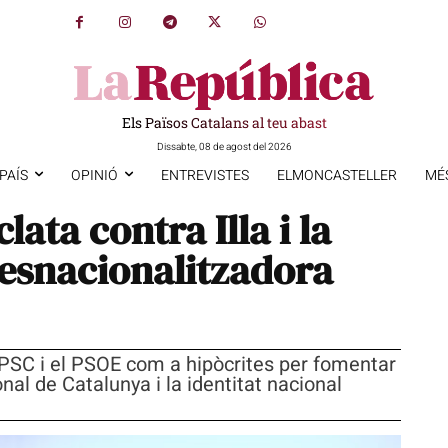
Els Països Catalans al teu abast
Dissabte, 08 de agost del 2026
PAÍS
OPINIÓ
ENTREVISTES
ELMONCASTELLER
MÉ
ata contra Illa i la
esnacionalitzadora
 el PSC i el PSOE com a hipòcrites per fomentar
al de Catalunya i la identitat nacional