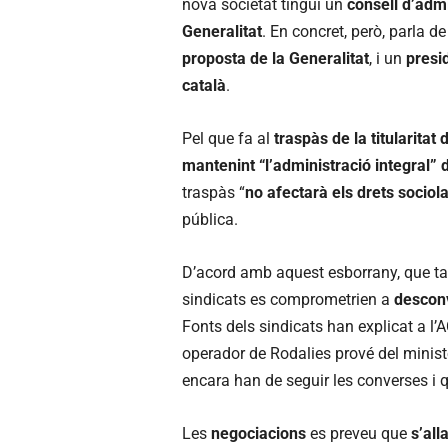
nova societat tingui un
consell d’adm
Generalitat
. En concret, però, parla 
proposta de la Generalitat
, i un
presi
català
.
Pel que fa al
traspàs de la titularitat 
mantenint “l’administració integral” d
traspàs “
no afectarà els drets sociol
pública.
D’acord amb aquest esborrany, que 
sindicats es comprometrien a
desconv
Fonts dels sindicats han explicat a l’
operador de Rodalies prové del ministe
encara han de seguir les converses i 
Les
negociacions
es preveu que
s’all