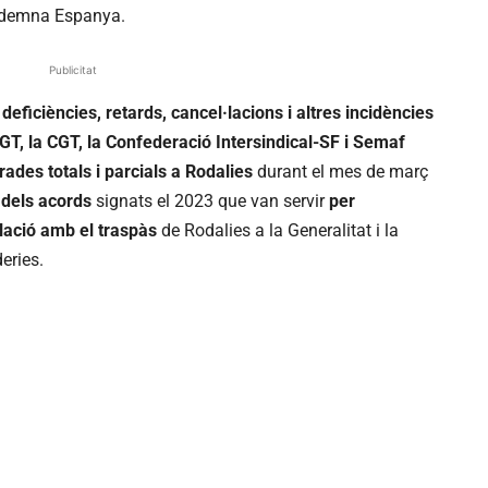
ndemna Espanya.
Publicitat
eficiències, retards, cancel·lacions i altres incidències
T, la CGT, la Confederació Intersindical-SF i Semaf
rades totals i parcials a Rodalies
durant el mes de març
dels acords
signats el 2023 que van servir
per
lació amb el traspàs
de Rodalies a la Generalitat i la
eries.