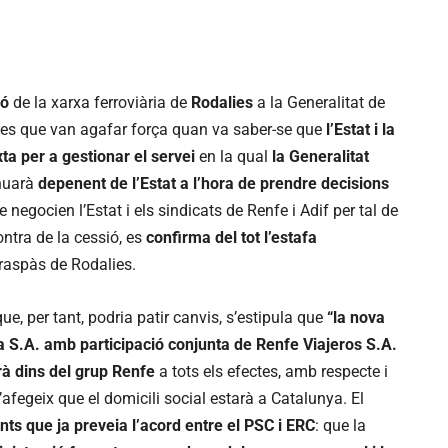
ió
de la xarxa ferroviària de
Rodalies
a la Generalitat de
tes que van agafar força quan va saber-se que
l’Estat i la
a per a gestionar el servei
en la qual
la Generalitat
inuarà
depenent de l’Estat a l’hora de prendre decisions
 negocien l’Estat i els sindicats de Renfe i Adif per tal de
tra de la cessió, es
confirma del tot l’estafa
traspàs de Rodalies.
ue, per tant, podria patir canvis, s’estipula que
“la nova
a S.A. amb participació conjunta de Renfe Viajeros S.A.
arà dins del grup Renfe
a tots els efectes, amb respecte i
’afegeix que el domicili social estarà a Catalunya. El
ts que ja preveia l’acord entre el PSC i ERC
: que la