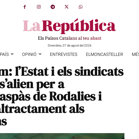
Els Països Catalans al teu abast
Divendres, 07 de agost del 2026
PAÍS
OPINIÓ
ENTREVISTES
ELMONCASTELLER
MÉ
 l’Estat i els sindicats
s’alien per a
raspàs de Rodalies i
ltractament als
ns