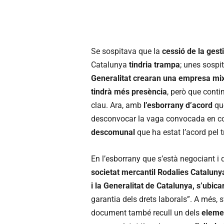
Se sospitava que la
cessió de la gest
Catalunya
tindria trampa
; unes sospi
Generalitat crearan una empresa mixt
tindrà més presència
, però que cont
clau. Ara, amb
l’esborrany d’acord
que
desconvocar la vaga convocada en con
descomunal
que ha estat l’acord pel 
En l’esborrany que s’està negociant i q
societat mercantil Rodalies Cataluny
i la Generalitat de Catalunya, s’ubic
garantia dels drets laborals”. A més, s
document també recull un dels
elemen