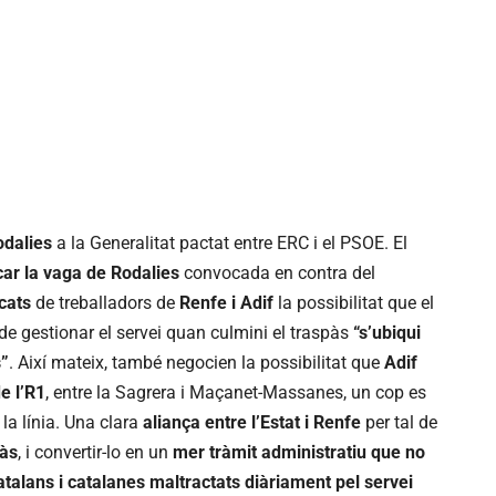
Rodalies
a la Generalitat pactat entre ERC i el PSOE. El
ar la vaga de Rodalies
convocada en contra del
cats
de treballadors de
Renfe i Adif
la possibilitat que el
e gestionar el servei quan culmini el traspàs
“s’ubiqui
s”
. Així mateix, també negocien la possibilitat que
Adif
e l’R1
, entre la Sagrera i Maçanet-Massanes, un cop es
 la línia. Una clara
aliança entre l’Estat i Renfe
per tal de
pàs
, i convertir-lo en un
mer tràmit administratiu que no
atalans i catalanes maltractats diàriament pel servei