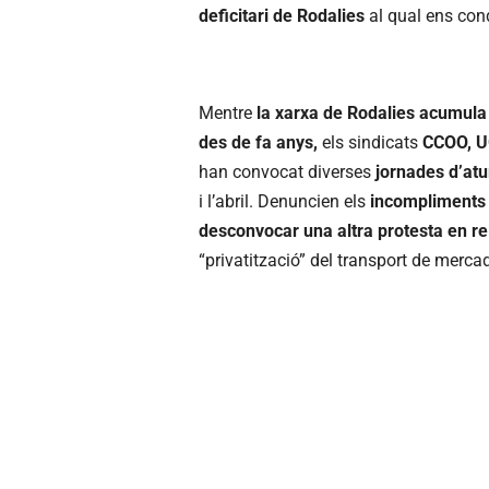
deficitari de Rodalies
al qual ens co
Mentre
la xarxa de Rodalies acumula d
des de fa anys,
els sindicats
CCOO, UG
han convocat diverses
jornades d’atu
i l’abril. Denuncien els
incompliments 
desconvocar una altra protesta en re
“privatització” del transport de mercad