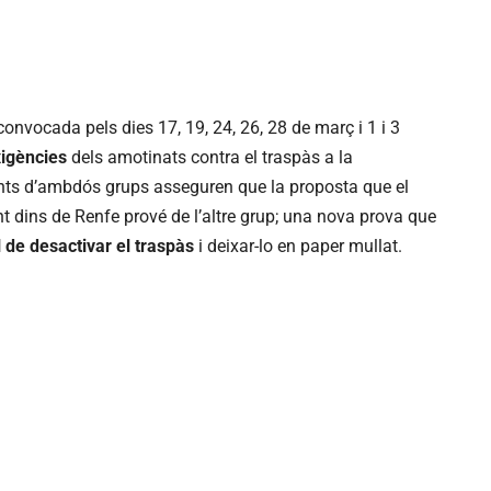
convocada pels dies 17, 19, 24, 26, 28 de març i 1 i 3
xigències
dels amotinats contra el traspàs a la
onts d’ambdós grups asseguren que la proposta que el
t dins de Renfe prové de l’altre grup; una nova prova que
al de desactivar el traspàs
i deixar-lo en paper mullat.