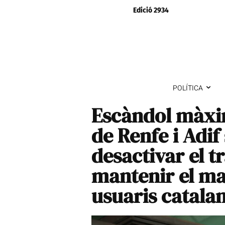
Edició 2934
POLÍTICA
Escàndol màxim:
de Renfe i Adif 
desactivar el t
mantenir el ma
usuaris catala