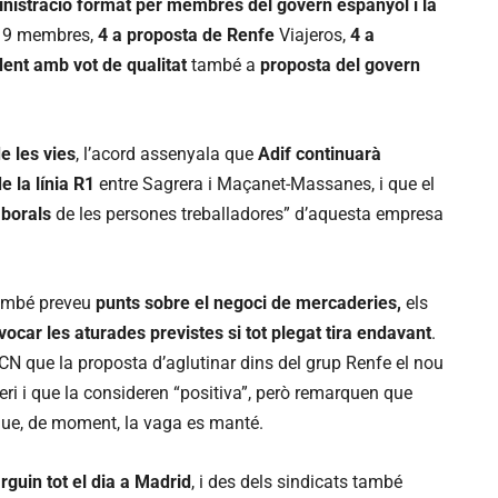
inistració format per membres del govern espanyol i la
de 9 membres,
4 a proposta de Renfe
Viajeros,
4 a
dent amb vot de qualitat
també a
proposta del govern
de les vies
, l’acord assenyala que
Adif continuarà
e la línia R1
entre Sagrera i Maçanet-Massanes, i que el
aborals
de les persones treballadores” d’aquesta empresa
també preveu
punts sobre el negoci de mercaderies,
els
ocar les aturades previstes si tot plegat tira endavant
.
ACN que la proposta d’aglutinar dins del grup Renfe el nou
ri i que la consideren “positiva”, però remarquen que
que, de moment, la vaga es manté.
arguin tot el dia a Madrid
, i des dels sindicats també