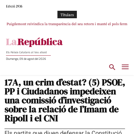
Edició 2936
TItulars
Portugal acusa Espanya de provocar un “efecte crida” massiu per la seva
“manca de regulació” migratòria
Els Països Catalans al teu abast
Diumenge, 09 de agost del 2026
17A, un crim d’estat? (5) PSOE,
PP i Ciudadanos impedeixen
una comissió d’investigació
sobre la relació de l’Imam de
Ripoll i el CNI
Els partits que diuen defensar la Constitució