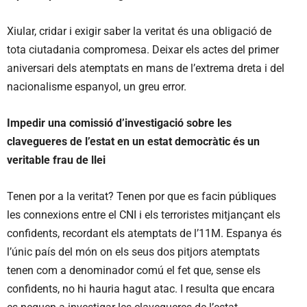
Xiular, cridar i exigir saber la veritat és una obligació de
tota ciutadania compromesa. Deixar els actes del primer
aniversari dels atemptats en mans de l’extrema dreta i del
nacionalisme espanyol, un greu error.
Impedir una comissi
ó
d
’
investigaci
ó
sobre les
clavegueres de l
’
estat en un estat democr
à
tic
é
s un
veritable frau de llei
Tenen por a la veritat? Tenen por que es facin públiques
les connexions entre el CNI i els terroristes mitjançant els
confidents, recordant els atemptats de l’11M. Espanya és
l’únic país del món on els seus dos pitjors atemptats
tenen com a denominador comú el fet que, sense els
confidents, no hi hauria hagut atac. I resulta que encara