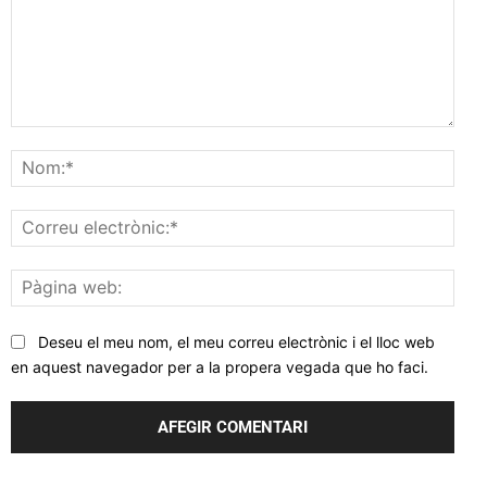
Comentar
Nom
Corr
elec
Pàgi
web
Deseu el meu nom, el meu correu electrònic i el lloc web
en aquest navegador per a la propera vegada que ho faci.