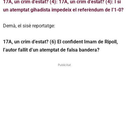
17A, un crim d’estat? (4): 17A, un crim d’estat? (4): I si
un atemptat gihadista impedeix el referèndum de l’1-0?
Demà, el sisè reportatge:
17A, un crim d’estat? (6) El confident Imam de Ripoll,
l’autor fallit d’un atemptat de falsa bandera?
Publicitat