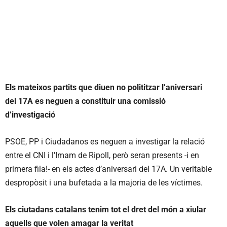
Els mateixos partits que diuen no polititzar l
’
aniversari
del 17A es neguen a constituir una comissi
ó
d
’
investigaci
ó
PSOE, PP i Ciudadanos es neguen a investigar la relació
entre el CNI i l’Imam de Ripoll, però seran presents -i en
primera fila!- en els actes d’aniversari del 17A. Un veritable
despropòsit i una bufetada a la majoria de les víctimes.
Els ciutadans catalans tenim tot el dret del m
ó
n a xiular
aquells que volen amagar la veritat