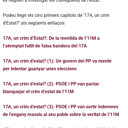
es neguen a investigar les clavegueres de l’estat.
Podeu llegir els cinc primers capítols de ‘17A, un crim
d’Estat?’ als següents enllaços:
17A, un crim d
’Estat?: De la mentida de l
’11M a
l
’atemptat fallit de falsa bandera del 17A
17A, un crim d’estat? (1): Un govern del PP va mentir
per intentar guanyar unes eleccions
17A, un crim d’estat? (2): PSOE i PP van pactar
blanquejar el crim d’estat de l’11M
17A, un crim d’estat? (3): PSOE i PP van sortir indemnes
de l’engany massiu al seu poble sobre la veritat de l’11M