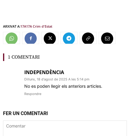
ARXIVAT A:
17A
17A Crim d'Estat
1 COMENTARI
INDEPENDÈNCIA
Dilluns, 18 d'agost de 2025 A les 5:14 pm
No es poden llegir els anteriors articles.
Respondre
FER UN COMENTARI