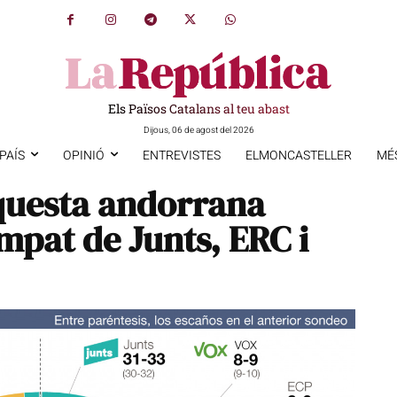
Els Països Catalans al teu abast
Dijous, 06 de agost del 2026
PAÍS
OPINIÓ
ENTREVISTES
ELMONCASTELLER
MÉ
questa andorrana
mpat de Junts, ERC i