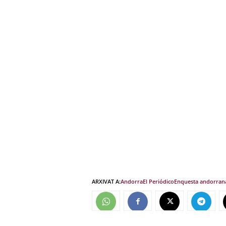
ARXIVAT A:
Andorra
El Periódico
Enquesta andorran