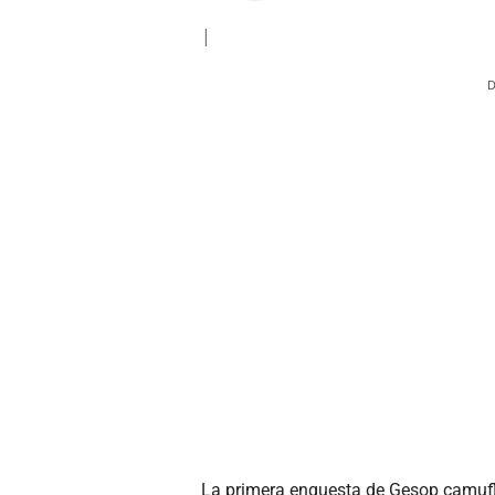
|
D
La primera enquesta de Gesop camufla