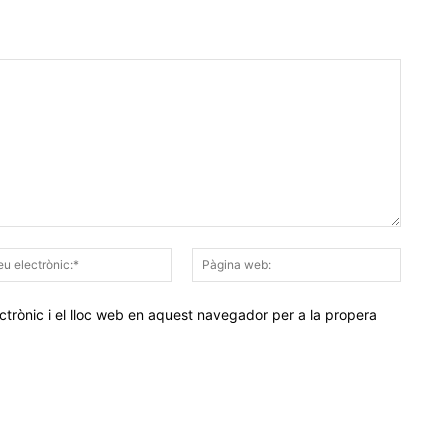
Correu
Pàgina
electrònic:*
web:
trònic i el lloc web en aquest navegador per a la propera