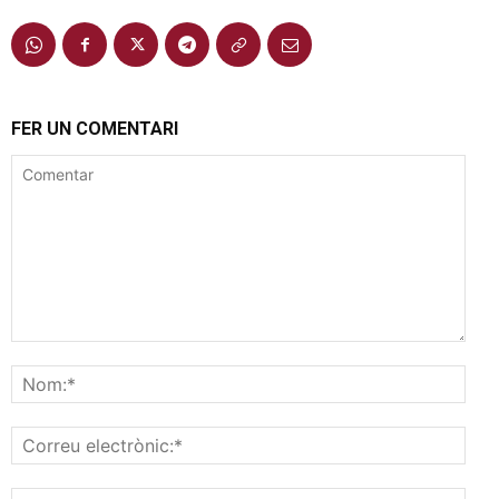
FER UN COMENTARI
Comentar
Nom
Corr
elec
Pàgi