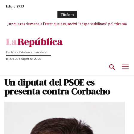
Edició 2933
TItulars
Junqueras demana a l’Estat que assumeixi “responsabilitats” pel “drama
L’abandonament de les seleccions catalanes per part de la UFEC
humà” a Ceuta i avança que Catalunya haurà de continuar acollint
espanyolitza l’esport del país
menors
Els Països Catalans al teu abast
Dijous, 06 de agost del 2026
Un diputat del PSOE es
presenta contra Corbacho