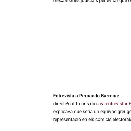
mecanismes judicials per evitar que l
Entrevista a Pernando Barrena:
directe!cat fa uns dies
va entrevistar
explicava que seria un equívoc greug
representació en els comicis electoral