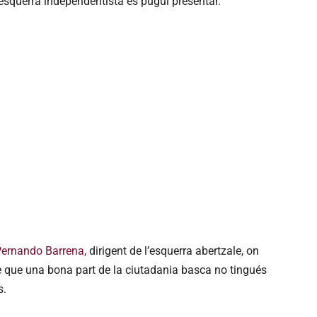
’esquerra independentista es pugui presentar.
 Pernando Barrena,
dirigent de l’esquerra abertzale, on
e que una bona part de la ciutadania basca no tingués
s.