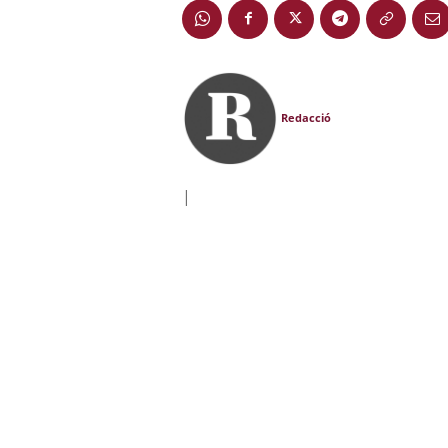
Redacció
|