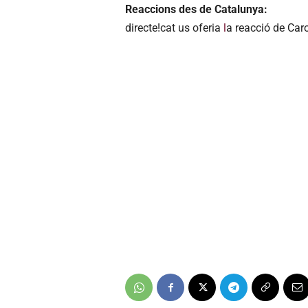
Reaccions des de Catalunya:
directe!cat us oferia
l
a reacció de Caro