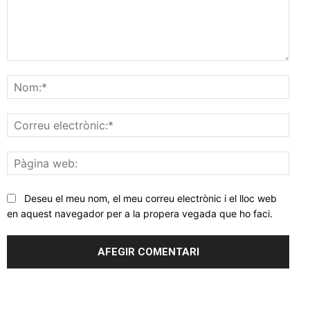
Comentar
Nom
Corr
elec
Pàgi
web
Deseu el meu nom, el meu correu electrònic i el lloc web
en aquest navegador per a la propera vegada que ho faci.