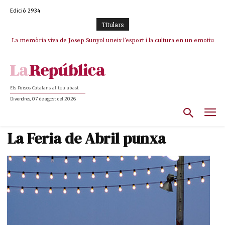
Edició 2934
TItulars
La memòria viva de Josep Sunyol uneix l’esport i la cultura en un emotiu
La “dignitat” a mitges de Marc Puigtió: renuncia a Girona pels àudios però
s’aferra als càrrecs remunerats de Sant Julià i el Consell Comarcal
homenatge a Guadarrama pel seu 90è aniversari
Els Països Catalans al teu abast
Divendres, 07 de agost del 2026
La Feria de Abril punxa