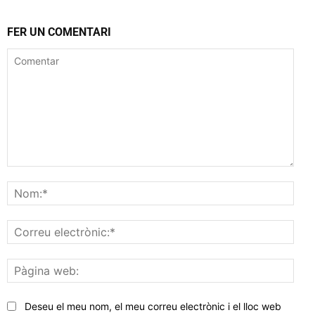
FER UN COMENTARI
Comentar
Nom
Corr
elec
Pàgi
web
Deseu el meu nom, el meu correu electrònic i el lloc web