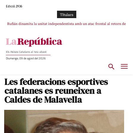
Edició 2936
TItulars
Rufián dinamita la unitat independentista amb un atac frontal al retorn de
Puigdemont reivindica la transparència del seu retorn i manté el pols ferm
per la plena llibertat dels encausats
Puigdemont
Els Països Catalans al teu abast
Diumenge, 09 de agost del 2026
Les federacions esportives
catalanes es reuneixen a
Caldes de Malavella