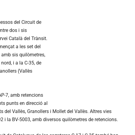
essos del Circuit de
ntre dos i sis
vei Català del Trànsit.
ençat a les set del
, amb sis quilòmetres,
 nord, i a la C-35, de
ranollers (Vallès
AP-7, amb retencions
nts punts en direcció al
s del Vallès, Granollers i Mollet del Vallès. Altres vies
02 i la BV-5003, amb diversos quilòmetres de retencions.