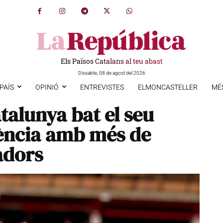
Els Països Catalans al teu abast
Dissabte, 08 de agost del 2026
PAÍS
OPINIÓ
ENTREVISTES
ELMONCASTELLER
MÉ
atalunya bat el seu
tència amb més de
adors