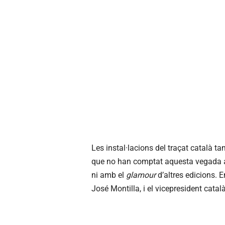
Les instal·lacions del traçat català t
que no han comptat aquesta vegada amb
ni amb el
glamour
d’altres edicions. E
José Montilla, i el vicepresident catal