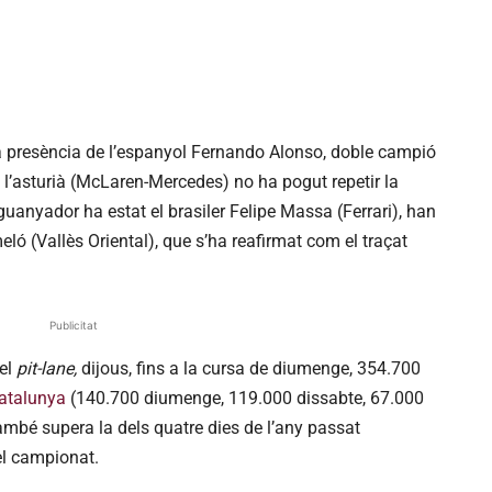
 la presència de l’espanyol Fernando Alonso, doble campió
l’asturià (McLaren-Mercedes) no ha pogut repetir la
t guanyador ha estat el brasiler Felipe Massa (Ferrari), han
eló (Vallès Oriental), que s’ha reafirmat com el traçat
Publicitat
del
pit-lane,
dijous, fins a la cursa de diumenge, 354.700
Catalunya
(140.700 diumenge, 119.000 dissabte, 67.000
també supera la dels quatre dies de l’any passat
el campionat.