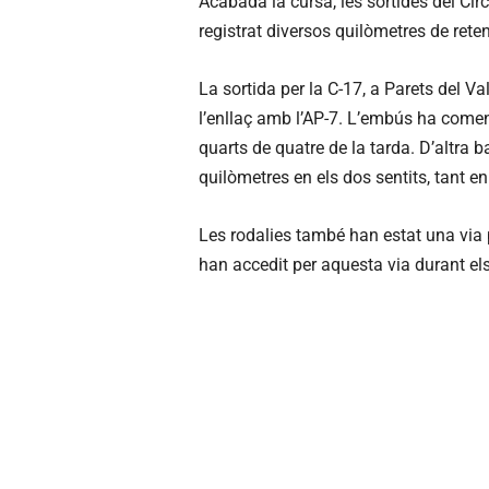
Acabada la cursa, les sortides del Cir
registrat diversos quilòmetres de rete
La sortida per la C-17, a Parets del Va
l’enllaç amb l’AP-7. L’embús ha començ
quarts de quatre de la tarda. D’altra ba
quilòmetres en els dos sentits, tant e
Les rodalies també han estat una via 
han accedit per aquesta via durant el