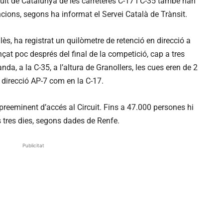
cuit de Catalunya de les carreteres C-17 i C-35 també han
ncions, segons ha informat el Servei Català de Trànsit.
llès, ha registrat un quilòmetre de retenció en direcció a
at poc després del final de la competició, cap a tres
nda, a la C-35, a l’altura de Granollers, les cues eren de 2
n direcció AP-7 com en la C-17.
preeminent d’accés al Circuit. Fins a 47.000 persones hi
s tres dies, segons dades de Renfe.
Publicitat