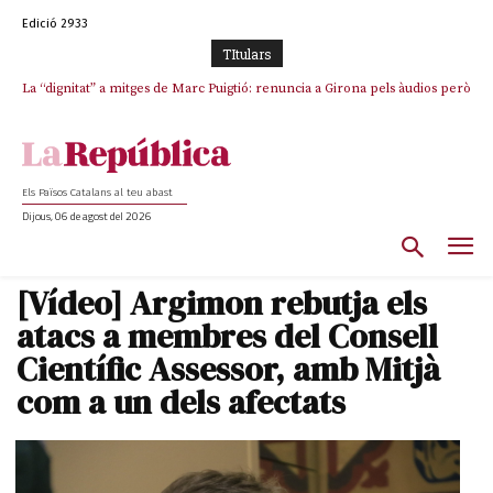
Edició 2933
TItulars
La “dignitat” a mitges de Marc Puigtió: renuncia a Girona pels àudios però
s’aferra als càrrecs remunerats de Sant Julià i el Consell Comarcal
Els Països Catalans al teu abast
Dijous, 06 de agost del 2026
[Vídeo] Argimon rebutja els
atacs a membres del Consell
Científic Assessor, amb Mitjà
com a un dels afectats