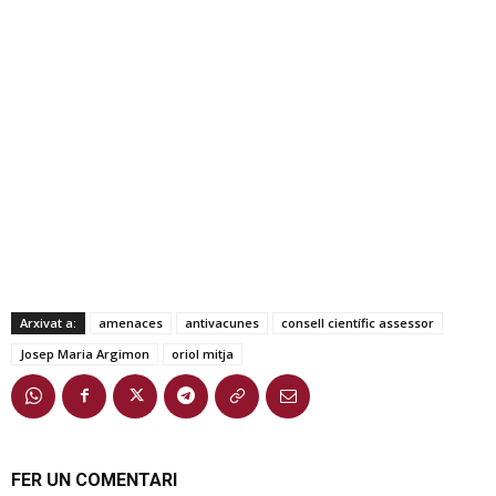
Arxivat a:
amenaces
antivacunes
consell científic assessor
Josep Maria Argimon
oriol mitja
FER UN COMENTARI