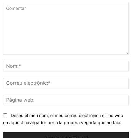
Comentar
Nom
Corr
elec
Pàgi
web
Deseu el meu nom, el meu correu electrònic i el lloc web
en aquest navegador per a la propera vegada que ho faci.