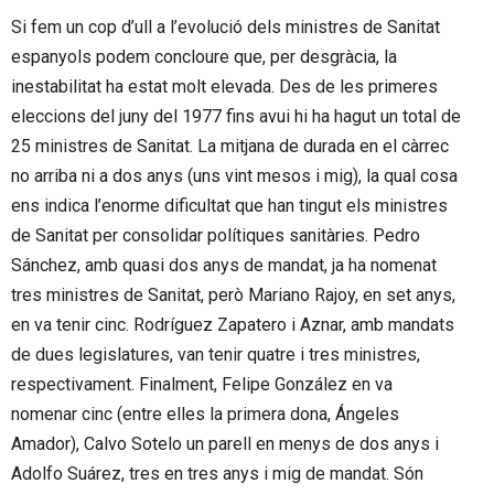
Si fem un cop d’ull a l’evolució dels ministres de Sanitat
espanyols podem concloure que, per desgràcia, la
inestabilitat ha estat molt elevada. Des de les primeres
eleccions del juny del 1977 fins avui hi ha hagut un total de
25 ministres de Sanitat. La mitjana de durada en el càrrec
no arriba ni a dos anys (uns vint mesos i mig), la qual cosa
ens indica l’enorme dificultat que han tingut els ministres
de Sanitat per consolidar polítiques sanitàries. Pedro
Sánchez, amb quasi dos anys de mandat, ja ha nomenat
tres ministres de Sanitat, però Mariano Rajoy, en set anys,
en va tenir cinc. Rodríguez Zapatero i Aznar, amb mandats
de dues legislatures, van tenir quatre i tres ministres,
respectivament. Finalment, Felipe González en va
nomenar cinc (entre elles la primera dona, Ángeles
Amador), Calvo Sotelo un parell en menys de dos anys i
Adolfo Suárez, tres en tres anys i mig de mandat. Són