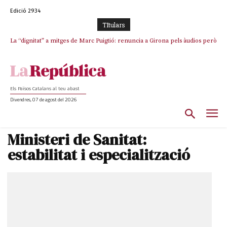
Edició 2934
TItulars
La “dignitat” a mitges de Marc Puigtió: renuncia a Girona pels àudios però
s’aferra als càrrecs remunerats de Sant Julià i el Consell Comarcal
Els Països Catalans al teu abast
Divendres, 07 de agost del 2026
Ministeri de Sanitat:
estabilitat i especialització