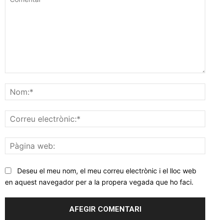
Comentar
Nom
Corr
elec
Pàgi
web
Deseu el meu nom, el meu correu electrònic i el lloc web
en aquest navegador per a la propera vegada que ho faci.