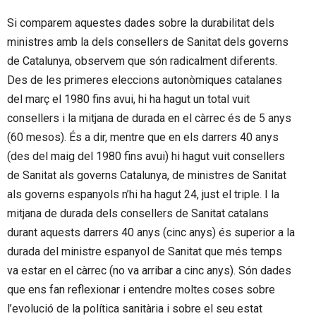
Si comparem aquestes dades sobre la durabilitat dels
ministres amb la dels consellers de Sanitat dels governs
de Catalunya, observem que són radicalment diferents.
Des de les primeres eleccions autonòmiques catalanes
del març el 1980 fins avui, hi ha hagut un total vuit
consellers i la mitjana de durada en el càrrec és de 5 anys
(60 mesos). És a dir, mentre que en els darrers 40 anys
(des del maig del 1980 fins avui) hi hagut vuit consellers
de Sanitat als governs Catalunya, de ministres de Sanitat
als governs espanyols n’hi ha hagut 24, just el triple. I la
mitjana de durada dels consellers de Sanitat catalans
durant aquests darrers 40 anys (cinc anys) és superior a la
durada del ministre espanyol de Sanitat que més temps
va estar en el càrrec (no va arribar a cinc anys). Són dades
que ens fan reflexionar i entendre moltes coses sobre
l’evolució de la política sanitària i sobre el seu estat