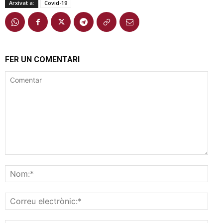
Arxivat a:
Covid-19
FER UN COMENTARI
Comentar
Nom
Corr
elec