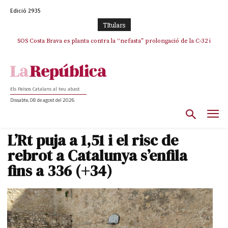
Edició 2935
TItulars
SOS Costa Brava es planta contra la “nefasta” prolongació de la C-32 i
La memòria viva de Josep Sunyol uneix l’esport i la cultura en un emotiu
homenatge a Guadarrama pel seu 90è aniversari
n’exigeix la retirada immediata
Els Països Catalans al teu abast
Dissabte, 08 de agost del 2026
L’Rt puja a 1,51 i el risc de
rebrot a Catalunya s’enfila
fins a 336 (+34)