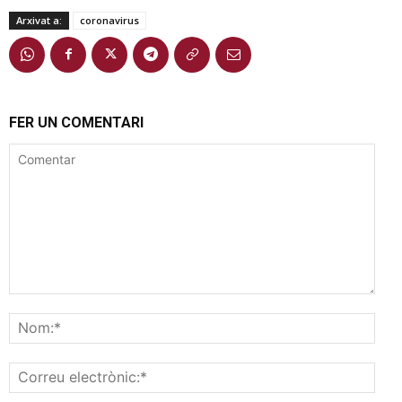
Arxivat a:
coronavirus
FER UN COMENTARI
Comentar
Nom
Corr
elec