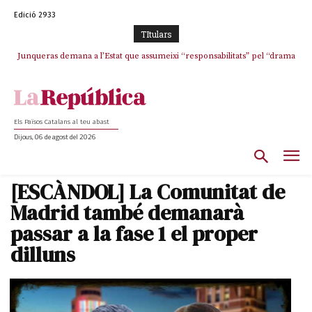
Edició 2933
TItulars
Junqueras demana a l’Estat que assumeixi “responsabilitats” pel “drama
L’abandonament de les seleccions catalanes per part de la UFEC
humà” a Ceuta i avança que Catalunya haurà de continuar acollint
espanyolitza l’esport del país
menors
Els Països Catalans al teu abast
Dijous, 06 de agost del 2026
[ESCÀNDOL] La Comunitat de
Madrid també demanarà
passar a la fase 1 el proper
dilluns