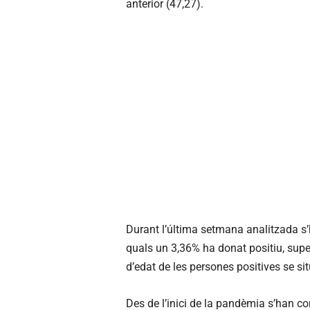
anterior (47,27).
Durant l’última setmana analitzada s’
quals un 3,36% ha donat positiu, superi
d’edat de les persones positives se si
Des de l’inici de la pandèmia s’han c