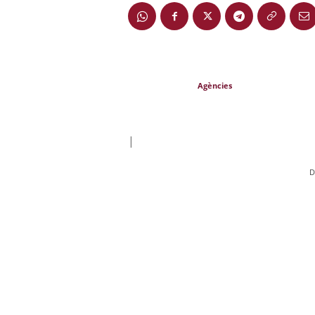
Agències
|
D