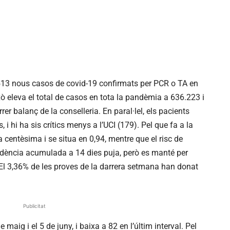
513 nous casos de covid-19 confirmats per PCR o TA en
xò eleva el total de casos en tota la pandèmia a 636.223 i
er balanç de la conselleria. En paral·lel, els pacients
i hi ha sis crítics menys a l’UCI (179). Pel que fa a la
a centèsima i se situa en 0,94, mentre que el risc de
ncidència acumulada a 14 dies puja, però es manté per
El 3,36% de les proves de la darrera setmana han donat
Publicitat
e maig i el 5 de juny, i baixa a 82 en l’últim interval. Pel