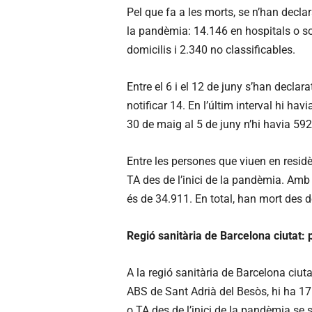
Pel que fa a les morts, se n’han declar
la pandèmia: 14.146 en hospitals o so
domicilis i 2.340 no classificables.
Entre el 6 i el 12 de juny s’han decla
notificar 14. En l’últim interval hi h
30 de maig al 5 de juny n’hi havia 592
Entre les persones que viuen en resid
TA des de l’inici de la pandèmia. Amb
és de 34.911. En total, han mort des d
Regió sanitària de Barcelona ciutat: pu
A la regió sanitària de Barcelona ciut
ABS de Sant Adrià del Besòs, hi ha 17
o TA des de l’inici de la pandèmia se 