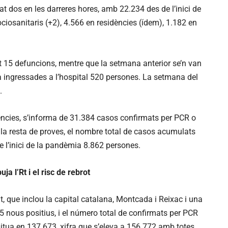
at dos en les darreres hores, amb 22.234 des de l’inici de
ciosanitaris (+2), 4.566 en residències (ídem), 1.182 en
rat 15 defuncions, mentre que la setmana anterior se’n van
avia ingressades a l’hospital 520 persones. La setmana del
.
ències, s’informa de 31.384 casos confirmats per PCR o
 la resta de proves, el nombre total de casos acumulats
e l’inici de la pandèmia 8.862 persones.
ja l’Rt i el risc de rebrot
at, que inclou la capital catalana, Montcada i Reixac i una
5 nous positius, i el número total de confirmats per PCR
situa en 137.673, xifra que s’eleva a 156.772 amb totes