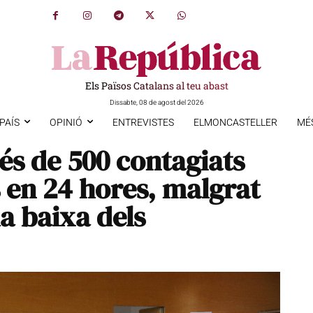
Els Països Catalans al teu abast
Dissabte, 08 de agost del 2026
PAÍS
OPINIÓ
ENTREVISTES
ELMONCASTELLER
MÉ
és de 500 contagiats
 en 24 hores, malgrat
la baixa dels