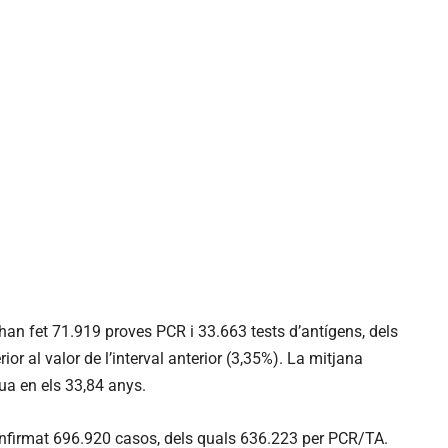
han fet 71.919 proves PCR i 33.663 tests d’antígens, dels
or al valor de l’interval anterior (3,35%). La mitjana
tua en els 33,84 anys.
onfirmat 696.920 casos, dels quals 636.223 per PCR/TA.