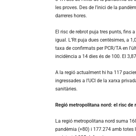
les proves. Des de l’inici de la pandè
darreres hores.
El risc de rebrot puja tres punts, fins
igual. L’Rt puja dues centèsimes, a 1,0
taxa de confirmats per PCR/TA en l’úl
incidència a 14 dies és de 100. El 3,8
A la regió actualment hi ha 117 pacien
ingressades a l’UCI de la xarxa privad
sanitàries.
Regió metropolitana nord: el risc de
La regió metropolitana nord suma 160.
pandèmia (+80) i 177.274 amb totes les